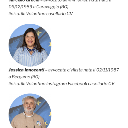
Tarcisio Grechi
– avvocato amministrativista nato il
06/12/1953 a Caravaggio (BG)
link utili:
Volantino
casellario
CV
Jessica Innocenti
– avvocata civilista nata il 02/11/1987
a Bergamo (BG)
link utili:
Volantino
Instagram
Facebook
casellario
CV