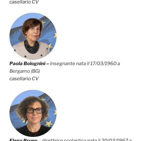
casellario
CV
Paola Bolognini –
insegnante nata il 17/03/1960 a
Bergamo (BG)
casellario
CV
Elena Bruno
– direttrice scolastica nata il 20/03/1967 a