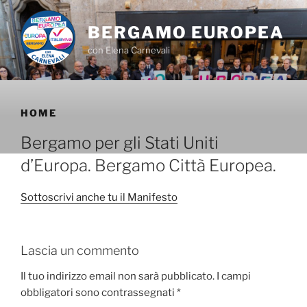
Salta
al
BERGAMO EUROPEA
contenuto
con Elena Carnevali
HOME
Bergamo per gli Stati Uniti
d’Europa. Bergamo Città Europea.
Sottoscrivi anche tu il Manifesto
Lascia un commento
Il tuo indirizzo email non sarà pubblicato.
I campi
obbligatori sono contrassegnati
*