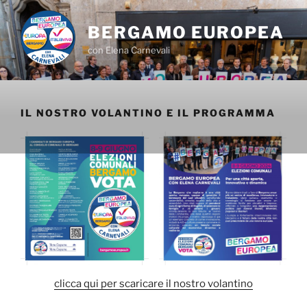
Salta
al
BERGAMO EUROPEA
contenuto
con Elena Carnevali
IL NOSTRO VOLANTINO E IL PROGRAMMA
clicca qui per scaricare il nostro volantino