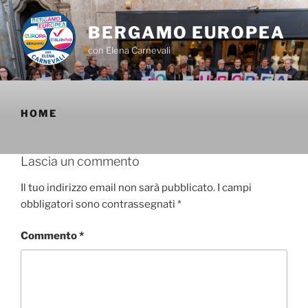
Salta
al
BERGAMO EUROPEA
contenuto
con Elena Carnevali
HOME
Lascia un commento
Il tuo indirizzo email non sarà pubblicato.
I campi
obbligatori sono contrassegnati
*
Commento
*