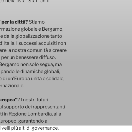
 nella lista “Stati Uniti
per la città?
Stiamo
formazione globale e Bergamo,
re dalla globalizzazione tanto
Italia. I successi acquisiti non
are la nostra comunità a creare
 per un benessere diffuso.
 Bergamo non solo segua, ma
ipando le dinamiche globali,
o di un’Europa unita e solidale,
ernazionale.
Europea”
? I nostri futuri
ul supporto dei rappresentanti
nti in Regione Lombardia, alla
 Europeo, garantendo a
elli più alti di governance.