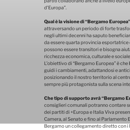
partiti collaborano anche a livello europeo
d’Europa”.
Qual è la visione di “Bergamo Europea” 
attraversando un periodo di forte tras
negli ultimi decenni ha saputo beneficia
da essere quarta provincia esportatrice d’
possono essere transitori e bisogna aiut
ricchezza economica, culturale e sociale
L’obiettivo di “Bergamo Europea” è che
guidi i cambiamenti, adattandosi e antic
posizionando il nostro territorio al centr
sempre più protagonista sulla scena int
Che tipo di supporto avrà “Bergamo 
consiglieri comunali potranno contare s
dei partiti di +Europa e Italia Viva prese
Camera, al Senato e fino al Parlamento
Bergamo un collegamento diretto con i liv